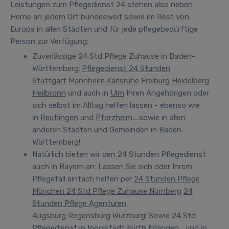
Leistungen zum Pflegedienst 24 stehen also neben
Herne an jedem Ort bundesweit sowie im Rest von
Europa in allen Städten und für jede pflegebedürftige
Person zur Verfügung
:
Zuverlässige 24 Std Pflege Zuhause in Baden-
Württemberg:
Pflegedienst 24 Stunden
Stuttgart
Mannheim
Karlsruhe
Freiburg
Heidelberg
Heilbronn
und auch in
Ulm
Ihren Angehörigen oder
sich selbst im Alltag helfen lassen - ebenso wie
in
Reutlingen
und
Pforzheim
... sowie in allen
anderen Städten und Gemeinden in Baden-
Württemberg!
Natürlich bieten wir den 24 Stunden Pflegedienst
auch in Bayern an:
Lassen Sie sich oder Ihrem
Pflegefall einfach helfen per
24 Stunden Pflege
München
24 Std Pflege Zuhause Nürnberg
24
Stunden Pflege Agenturen
Augsburg
Regensburg
Würzburg
! Sowie 24 Std
Pflegedienst in
Ingolstadt
Fürth
Erlangen
... und in