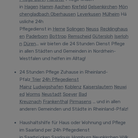
in
Hagen
Hamm
Aachen
Krefeld
Gelsenkirchen
Mön
chengladbach
Oberhausen
Leverkusen
Mülheim
Hä
usliche 24h
Pflegedienst
in
Herne
Solingen
Neuss
Recklinghaus
en
Paderborn
Bottrop
Remscheid
Gütersloh
Iserloh
n
Düren
... wir bieten die 24 Stunden Dienst Pflege
in allen Städten und Gemeinden in Nordrhein-
Westfalen und helfen im Alltag!
24 Stunden Pflege Zuhause in Rheinland-
Pfalz
Trier
24h Pflegedienst
Mainz
Ludwigshafen
Koblenz
Kaiserslautern
Neuwi
ed
Worms
Neustadt
Speyer
Bad
Kreuznach
Frankenthal
Pirmasens
... und in allen
anderen Gemeinden und Städte in Rheinland-Pfalz!
Haushaltshilfe für Haus oder Wohnung und Pflege
im Saarland
per 24h Pflegedienst
in
Saarbrücken
Saarlouis
Homburg
Neunkirchen
Völk