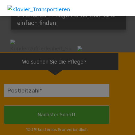
24 Stunden Pflege Herne: Schnell &
einfach finden!
Wo suchen Sie die Pflege?
100 % kostenlos & unverbindlich