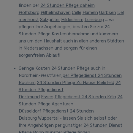
finden per
24 Stunden Pflege daheim
Wolfsburg
Wilhelmshaven
Celle
Hameln
Garbsen
Del
menhorst
Salzgitter
Hildesheim
Lüneburg
... wir
pflegen Ihre Angehörigen, beraten Sie zur 24
Stunden Pflege Kostenübernahme und kümmern
uns um den Haushalt auch in allen anderen Städten
in Niedersachsen und sorgen für einen
sorgenfreien Ablauf!
Geringe Kosten 24 Stunden Pflege
auch in
Nordrhein-Westfalen
per Pflegedienst 24 Stunden
Bochum
24 Stunden Pflege Zu Hause Bielefeld
24
Stunden Pflegedienst
Dortmund
Essen
Pflegedienst 24 Stunden Köln
24
Stunden Pflege Agenturen
Düsseldorf
Pflegedienst 24 Stunden
Duisburg
Wuppertal
- lassen Sie sich selbst oder
Ihre Angehörigen per günstiger
24 Stunden Dienst
Pflege Bonn
Münster
Pflege finden