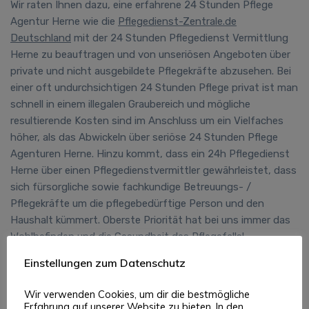
Wir raten Ihnen dazu, eine erfahrene 24 Stunden Pflege
Agentur Herne wie die
Pflegedienst-Zentrale.de
Deutschland
mit der 24 Stunden Pflegedienst Vermittlung
Herne zu beauftragen und von unseriösen Angeboten über
private und nicht ausgebildete Pflegekräfte abzusehen. Bei
einer oft undurchsichtigen 24 Stunden Pflege privat ist man
schnell in einem illegalen Graubereich und mögliche
resultierende
Kosten sind im Anschluss um ein Vielfaches
höher, als das Abwickeln über seriöse 24 Stunden Pflege
Agenturen Herne.
Hinzu kommt, dass ein 24h Pflegedienst
Herne über einen Pflegedienstvermittler gewährleistet, dass
sich fürsorgliche sowie fachkundige Betreuungs- /
Pflegekräfte um die pflegebedürftige Person und den
Haushalt kümmert. Oberste Priorität hat bei uns immer das
Wohlbefinden und die Gesundheit des Pflegefalls!
Einstellungen zum Datenschutz
Vorteile der 24 Std Pflege Herne
Wir verwenden Cookies, um dir die bestmögliche
Die Leistung einer 24 Std Pflege Herne ist in jedem Fall
Erfahrung auf unserer Website zu bieten. In den