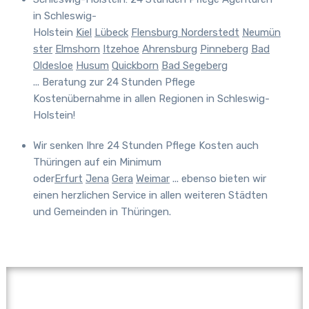
in Schleswig-
Holstein
Kiel
Lübeck
Flensburg
Norderstedt
Neumün
ster
Elmshorn
Itzehoe
Ahrensburg
Pinneberg
Bad
Oldesloe
Husum
Quickborn
Bad Segeberg
... Beratung zur 24 Stunden Pflege
Kostenübernahme in allen Regionen in Schleswig-
Holstein!
Wir senken Ihre 24 Stunden Pflege Kosten auch
Thüringen auf ein Minimum
oder
Erfurt
Jena
Gera
Weimar
... ebenso bieten wir
einen herzlichen Service in allen weiteren Städten
und Gemeinden in Thüringen.