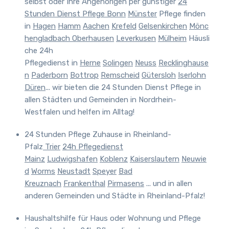
selbst oder Ihre Angehörigen per günstiger
24
Stunden Dienst Pflege Bonn
Münster
Pflege finden
in
Hagen
Hamm
Aachen
Krefeld
Gelsenkirchen
Mönc
hengladbach
Oberhausen
Leverkusen
Mülheim
Häusli
che 24h
Pflegedienst
in
Herne
Solingen
Neuss
Recklinghause
n
Paderborn
Bottrop
Remscheid
Gütersloh
Iserlohn
Düren
... wir bieten die 24 Stunden Dienst Pflege in
allen Städten und Gemeinden in Nordrhein-
Westfalen und helfen im Alltag!
24 Stunden Pflege Zuhause in Rheinland-
Pfalz
Trier
24h Pflegedienst
Mainz
Ludwigshafen
Koblenz
Kaiserslautern
Neuwie
d
Worms
Neustadt
Speyer
Bad
Kreuznach
Frankenthal
Pirmasens
... und in allen
anderen Gemeinden und Städte in Rheinland-Pfalz!
Haushaltshilfe für Haus oder Wohnung und Pflege