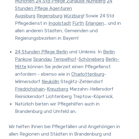
München
24 Std Pflege Zuhause Nürnberg
24
Stunden Pflege Agenturen
Augsburg
Regensburg
Würzburg
! Sowie 24 Std
Pflegedienst in
Ingolstadt
Fürth
Erlangen
... und in
allen anderen Städten, Gemeinden und
Regierungsbezirken in Bayern!
24 Stunden Pflege Berlin
und Umkreis
:
In
Berlin
Pankow
Spandau
Tempelhof
-
Schöneberg
Berlin-
Mitte
können Sie jederzeit einen Pflegefienst
anfordern - ebenso wie in
Charlottenburg
-
Wilmersdorf
Neukölln
Steglitz-Zehlendorf
Friedrichshain
-
Kreuzberg
Marzahn-Hellersdorf
Reinickendorf Lichtenberg Treptow-Köpenick.
Natürlich bieten wir Pflegehilfen auch in
Brandenburg und Umfeld an.
Wir helfen Ihnen bei Pflegefällen und Angehörigen in
allen Regionen und Städten in Brandenburg und