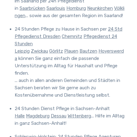
im Saarland
per 24h Pflegedienst
in
Saarbrücken
Saarlouis
Homburg
Neunkirchen
Völkli
ngen
... sowie aus der gesamten Region im Saarland!
24 Stunden Pflege zu Hause in Sachsen
per
24 Std
Pflegedienst Dresden
Chemnitz
Pflegedienst 24
Stunden
Leipzig
Zwickau
Görlitz
Plauen
Bautzen
Hoyerswerd
a
können Sie ganz einfach die passende
Unterstützung im Alltag für Haushalt und Pflege
finden.
... auch in allen anderen Gemeinden und Städten in
Sachsen beraten wir Sie gerne auch zu
Kostenübernahme und Dienstleistung selbst.
24 Stunden Dienst Pflege in Sachsen-Anhalt
Halle
Magdeburg
Dessau
Wittenberg
... Hilfe im Alltag
in ganz Sachsen-Anhalt!
Schleswig-Holstein: 24 Stunden Pflege Agenturen