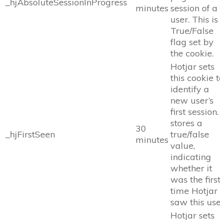
_hjAbsoluteSessionInProgress
minutes
session of a
user. This is
True/False
flag set by
the cookie.
Hotjar sets
this cookie 
identify a
new user’s
first session. 
stores a
30
_hjFirstSeen
true/false
minutes
value,
indicating
whether it
was the firs
time Hotjar
saw this use
Hotjar sets