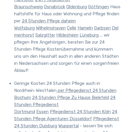
Braunschweig
Osnabrück
Oldenburg
Göttingen
Haus
haltshilfe für Haus oder Wohnung und Pflege finden
per
24 Stunden Pflege daheim
Wolfsburg
Wilhelmshaven
Celle
Hameln
Garbsen
Del
menhorst
Salzgitter
Hildesheim
Lüneburg
... wir
pflegen Ihre Angehörigen, beraten Sie zur 24
Stunden Pflege Kostenübernahme und kümmern
uns um den Haushalt auch in allen anderen Städten
in Niedersachsen und sorgen für einen sorgenfreien
Ablauf!
Geringe Kosten 24 Stunden Pflege
auch in
Nordrhein-Westfalen
per Pflegedienst 24 Stunden
Bochum
24 Stunden Pflege Zu Hause Bielefeld
24
Stunden Pflegedienst
Dortmund
Essen
Pflegedienst 24 Stunden Köln
24
Stunden Pflege Agenturen Düsseldorf
Pflegedienst
24 Stunden Duisburg
Wuppertal
- lassen Sie sich